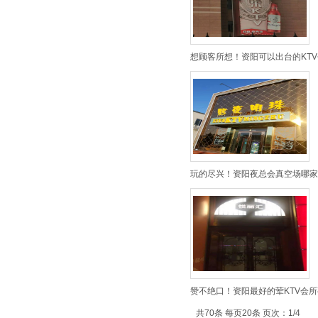
想顾客所想！资阳可以出台的KTV
玩的尽兴！资阳夜总会真空场哪家
赞不绝口！资阳最好的荤KTV会所
共70条 每页20条 页次：1/4